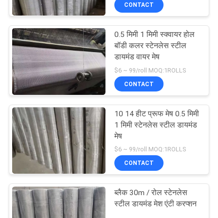
CONTACT
भ्रमण
0.5 मिमी 1 मिमी स्क्वायर होल
गुणवत्ता
बॉडी कलर स्टेनलेस स्टील
नियंत्रण
डायमंड वायर मेष
$6 ~ 99/roll MOQ:1ROLLS
CONTACT
संपर्क
करें
10 14 हीट प्रूफ मेष 0.5 मिमी
1 मिमी स्टेनलेस स्टील डायमंड
एक
मेष
$6 ~ 99/roll MOQ:1ROLLS
उद्धरण
CONTACT
का
अनुरोध
ब्लैक 30m / रोल स्टेनलेस
स्टील डायमंड मेश एंटी करप्शन
करें