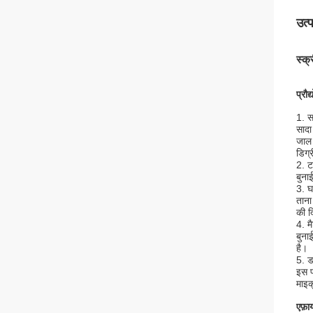
उत्
स्क्
प्रौद
1. स
सादा
जाल 
डिग्
2. ट
बुना
3. घ
ताना
की द
4. म
बुना
है।
5. ड
इस प
माइक
ए
फ़ा