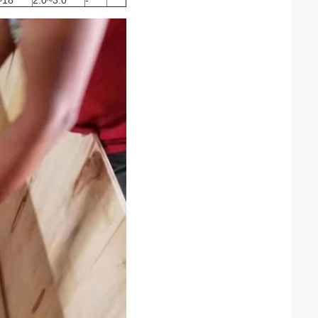
~18
2.0~3.0
-