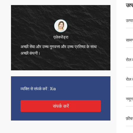
उत्
उत्प
एलेन
सामग
 के साथ
बहुत अच्छे संचार के माध्यम से सभी समस्याओं को हल
किया, मेरी खरीद से संतुष्ट।
रोल 
रोल 
व्यक्ति से संपर्क करें :
Xia
नमून
संपर्क करें
फ़ीच