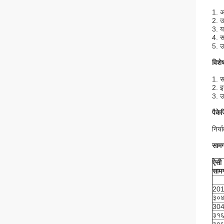
1. अ
2. उ
3. य
4. स
5. 
विशेष
1. स
2. इ
3. 
पैकेज
निर्
सामग
ऐसी
सामग
20
३०
304
३१