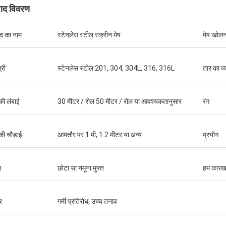
पाद विवरण
ाद का नाम
स्टेनलेस स्टील स्क्रीन मेष
मेष खोलन
्री
स्टेनलेस स्टील 201, 304, 304L, 316, 316L
तार का व्
जॉर्ज
कृपया अपने आतिथ्य के लिए धन्यवाद।
की लंबाई
30 मीटर / रोल 50 मीटर / रोल या आवश्यकतानुसार
रंग
की चौड़ाई
आमतौर पर 1 मी, 1.2 मीटर या अन्य
प्रयोग
ा
छोटा सा नमूना मुफ्त
हम कारखान
र
गर्मी प्रतिरोध, उच्च तनाव