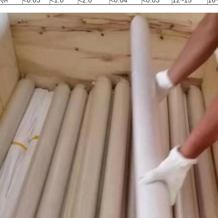
६एल
<0.03
<1.0
<2.0
<0.04
<0.03
12~15
16