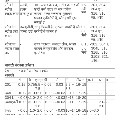
तार
स्टेनलेस
एलडी,
गर्मी उपचार के बाद, स्टील के तार को
201, 304,
0.5 -
1.5
304 एल,
स्टील
हल्का
छोटी कमी सतह के साथ खींचा
मिमी
316, 316
लाइट केबल
खींचा हुआ
जाएगा।सतह उज्ज्वल, मुलायम,
एल, आदि।
थकान प्रतिरोधी है, और इसमें कुछ
लम्बाई है।
स्टेनलेस
डब्ल्यूसीडी,
सतह चिकनी है, क्रूरता अच्छी है और
0.03 -
201, 304,
6.0
304 एल,
स्टील ठंडा
कोल्ड ड्रॉ
प्रतिरोधी पहनते हैं
मिमी
316, 316
केबल
एल, आदि।
स्टेनलेस
-
उच्च कठोरता, मजबूत लोच, अच्छा
0.15 -
302, 304H,
5.0
304L, 316,
स्टील वसंत
पहनने के प्रतिरोध और संपीड़न
मिमी
316L, 310,
तार
प्रतिरोध
310S, 321,
—
आदि।
सामग्री संरचना तालिका
ऐसी
रासायनिक संरचना (%)
सामग्री
सी
सि
एम.एन.
पी
रों
नी
सीआर
एमओ
घन
ती
201
0.15
0.75
5.5 ~
0.06
0.03
3.5 ~
16~18
-
-
-
7.5
5.5
३०४
<0.08
<1.0
<2.0
<0.035
<0.03
8~10
17~19
-
-
-
304 L
<0.03
<1.0
<2.0
<0.04
<0.03
9~13
18~20
-
-
-
३०४एचसी
<0.06
<1.0
1.2-
<0.035
<0.03
8~11
17~19
-
2.0-
-
1.8
3.0
३१६
<0.08
<1.0
<2.0
<0.04
<0.03
10~14
16~18
2.0~3.0
-
-