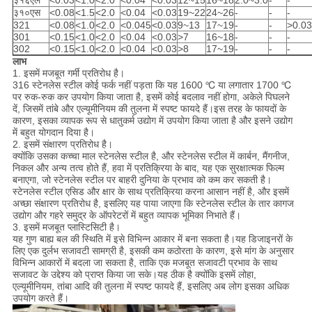
३१६एल
<0.03
<1.0
<2.0
<0.04
<0.03
12~15
16~18
2.0~3.0
-
-
३१०एस
<0.08
<1.5
<2.0
<0.04
<0.03
19~22
24~26
-
-
-
321
<0.08
<1.0
<2.0
<0.045
<0.03
9~13
17~19
-
-
>0.0
301
<0.15
<1.0
<2.0
<0.04
<0.03
>7
16~18
-
-
-
302
<0.15
<1.0
<2.0
<0.04
<0.03
>8
17~19
-
-
-
लाभ
1. इसमें मजबूत गर्मी प्रतिरोध है।
316 स्टेनलेस स्टील कोई फर्क नहीं पड़ता कि यह 1600 ℃ या लगातार 1700 ℃
पर रुक-रुक कर उपयोग किया जाता है, इसमें कोई बदलाव नहीं होगा, अकेले पिघलने
दें, जिसमें तांबे और एल्यूमीनियम की तुलना में स्पष्ट फायदे हैं।इस तरह के फायदों के
कारण, इसका व्यापक रूप से धातुकर्म उद्योग में उपयोग किया जाता है और इसने उद्योग
में बहुत योगदान दिया है।
2. इसमें संक्षारण प्रतिरोध है।
क्योंकि उसका कच्चा माल स्टेनलेस स्टील है, और स्टेनलेस स्टील में कार्बन, मैंगनीज,
निकल और अन्य तत्व होते हैं, हवा में प्रतिक्रिया के बाद, यह एक सुरक्षात्मक फिल्म
बनाएगा, जो स्टेनलेस स्टील पर बाहरी दुनिया के प्रभाव को कम कर सकती है।
स्टेनलेस स्टील एसिड और क्षार के साथ प्रतिक्रिया करना आसान नहीं है, और इसमें
अच्छा संक्षारण प्रतिरोध है, इसलिए यह पाया जाएगा कि स्टेनलेस स्टील के तार कागज
उद्योग और गहरे समुद्र के ऑपरेटरों में बहुत व्यापक भूमिका निभाते हैं।
3. इसमें मजबूत प्लास्टिसिटी है।
यह गुण बाह्य बल की स्थिति में इसे विभिन्न आकार में बना सकता है।यह डिजाइनरों के
लिए एक दुर्लभ सजावटी सामग्री है, इसकी कम कठोरता के कारण, इसे मांग के अनुसार
विभिन्न आकारों में बदला जा सकता है, ताकि एक मजबूत सजावटी प्रभाव के साथ
सजावट के उद्देश्य को प्राप्त किया जा सके।यह ठीक है क्योंकि इसमें लोहा,
एल्यूमीनियम, तांबा आदि की तुलना में स्पष्ट फायदे हैं, इसलिए अब लोग इसका अधिक
उपयोग करते हैं।