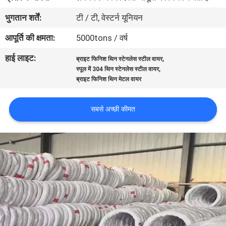
भ्रमण
भुगतान शर्तें:
टी / टी, वेस्टर्न यूनियन
आपूर्ति की क्षमता:
5000tons / वर्ष
गुणवत्ता
हाई लाइट:
,
नियंत्रण
ब्राइट फिनिश थिन स्टेनलेस स्टील वायर
,
स्पूल में 304 थिन स्टेनलेस स्टील वायर
ब्राइट फिनिश थिन मेटल वायर
संपर्क
करें
सबसे अच्छी कीमत
एक
उद्धरण
का
अनुरोध
करें