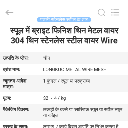
Silk
Road
Enterprise
Management
Services
पतली स्टेनलेस स्टील के तार
Co.,LTD.
All
स्पूल में ब्राइट फिनिश थिन मेटल वायर
घर
Rights
Reserved.
304 थिन स्टेनलेस स्टील वायर Wire
उत्पादों
उत्पत्ति के प्लेस:
चीन
वीडियो
ब्रांड नाम:
LONGKUO METAL WIRE MESH
न्यूनतम आदेश
1 कुंडल / स्पूल या परक्राम्य
हमारे
मात्रा:
बारे
मूल्य:
$2 ~ 4 / kg
में
पैकेजिंग विवरण:
लकड़ी के बक्से या प्लास्टिक स्पूल या स्टील स्पूल
या कॉइल
कारखाना
प्रसव के समय:
लगभग 7 कार्य दिवस आपूर्ति पर निर्भर करता है